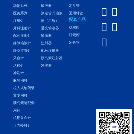
动物系列
输液器
定尺管


医美系列
滴定管式输液
医用针管
配套产品
注射针
器（吊瓶）


旋塞阀
牙科注射针
避光输液器
肝素帽
配药注射针
输血器

延长管
静脉输液针
注射器
静脉留置针
配药注射器
采血针
胰岛素注射器
活检针
冲洗器
冲洗针
麻醉用针
植入式给药装
置专用针
胰岛素笔配套
用针
机用采血针
（内瘘针）