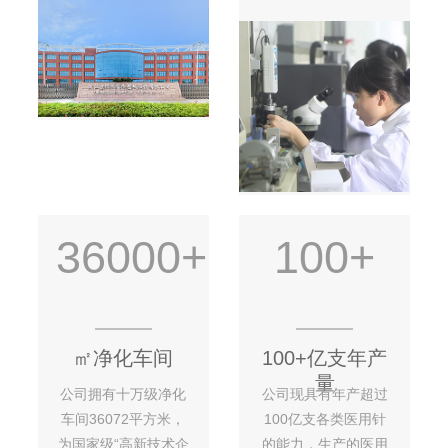
36000
+
100
+
㎡净化车间
100+亿支年产
量
公司拥有十万级净化
公司现具有年产超过
车间36072平方米，
100亿支各类医用针
为国家级“高新技术企
的能力，生产的医用