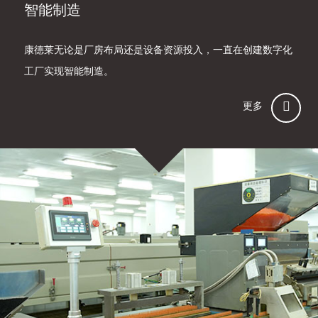
智能制造
康德莱无论是厂房布局还是设备资源投入，一直在创建数字化
工厂实现智能制造。
更多