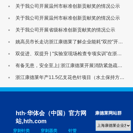
关于我公司开展温州市标准创新贡献奖的情况公示
关于我公司开展温州市标准创新贡献奖的情况公示
关于我公司开展省级标准创新贡献奖的情况公示
姚高员市长走访浙江康德莱了解企业能耗“双控”开展情况
双促进、双提升 | “实验室现场检查专项实训”在浙江康德莱举办
有备无患，安全至上| 浙江康德莱开展消防紧急疏散演练
浙江康德莱年产11.5亿支花色针项目（水土保持方案报告表）
hth·华体会（中国）官方网
康德莱网站群
站,hth.com
穿刺针类
穿刺器类
针管