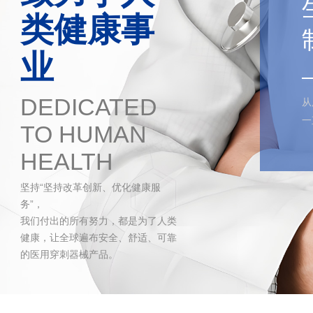
类健康事
业
DEDICATED
从
一
TO HUMAN
HEALTH
坚持“坚持改革创新、优化健康服
务”，
我们付出的所有努力，都是为了人类
健康，让全球遍布安全、舒适、可靠
的医用穿刺器械产品。