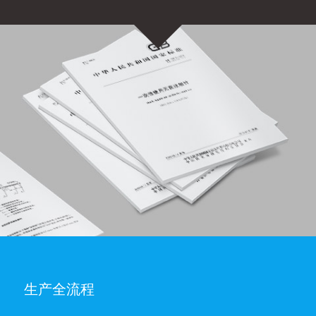
生产全流程