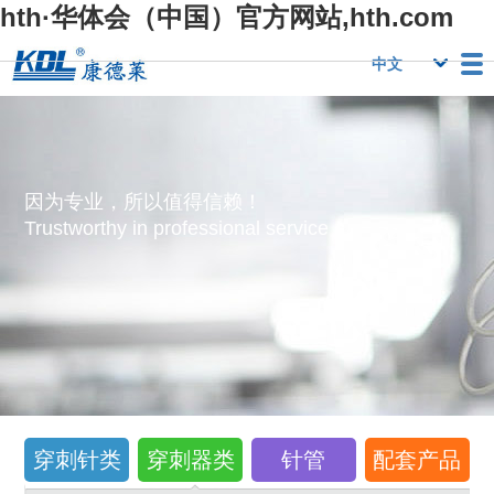
hth·华体会（中国）官方网站,hth.com
栏目
Hth·华体会（中
Hth·华体会（中
行业优势
国）官方网
国）官方网
人力资源
Hth·华体会（中
联系我们
因为专业，所以值得信赖！
站,hth.com
站,hth.com
国）官方网
Trustworthy in professional service！
站,hth.com
穿刺针类
穿刺器类
针管
配套产品