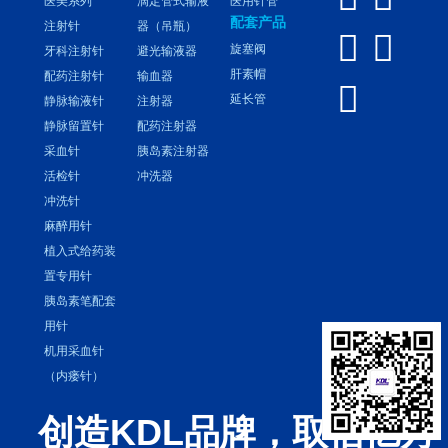
医美系列
滴定管式输液
医用针管
配套产品
注射针
器（吊瓶）


旋塞阀
牙科注射针
避光输液器
肝素帽
配药注射针
输血器

延长管
静脉输液针
注射器
静脉留置针
配药注射器
采血针
胰岛素注射器
活检针
冲洗器
冲洗针
麻醉用针
植入式给药装
置专用针
胰岛素笔配套
用针
机用采血针
（内瘘针）
创造KDL品牌，取信亿万