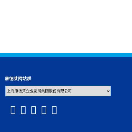
康德莱网站群




