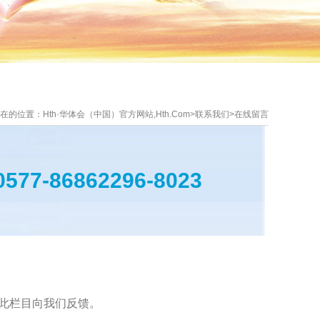
在的位置：
Hth·华体会（中国）官方网站,hth.com
>
联系我们
>
在线留言
0577-86862296-8023
此栏目向我们反馈。