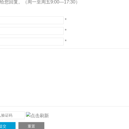
内给您回复。
（周一至周五9:00—17:30）
*
*
*