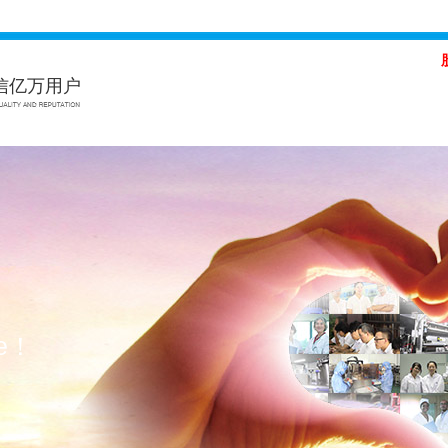
信亿万用户
体会（中国）官方网站,hth.com
Hth·华体会（中国）官方网站,hth.
ce！