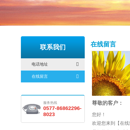
在线留言
联系我们
电话地址

在线留言

尊敬的客户：
服务热线
0577-86862296-
8023
您好！
欢迎您来到【在线