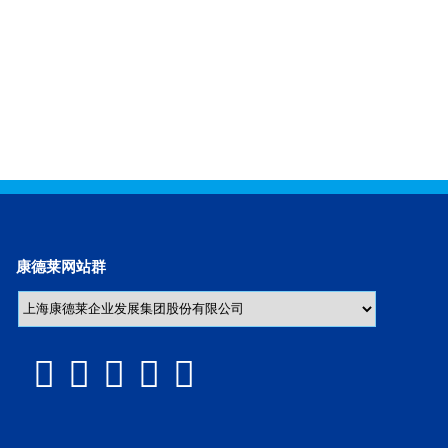
康德莱网站群




