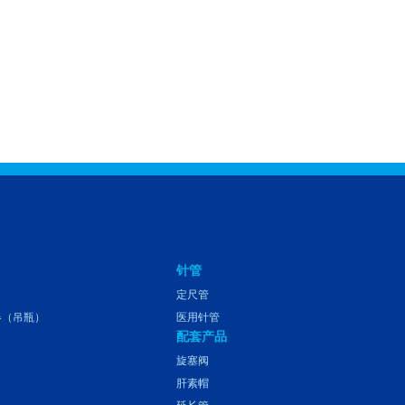
针管
定尺管
器（吊瓶）
医用针管
配套产品
旋塞阀
肝素帽