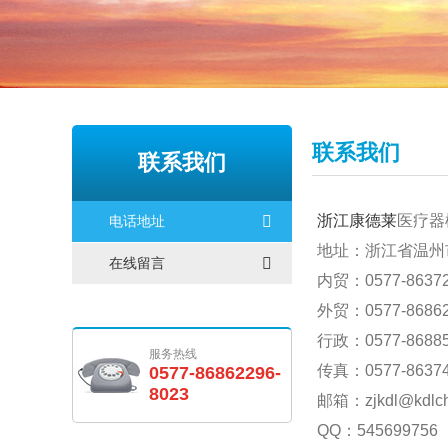
联系我们
联系我们
浙江康德莱
医疗器
电话地址

地址：浙江省温州
在线留言

内贸：0577-8637
外贸：0577-86862
行政：0577-86885
服务热线
传真：0577-86374
0577-86862296-
8023
邮箱：zjkdl@kdlch
QQ：545699756