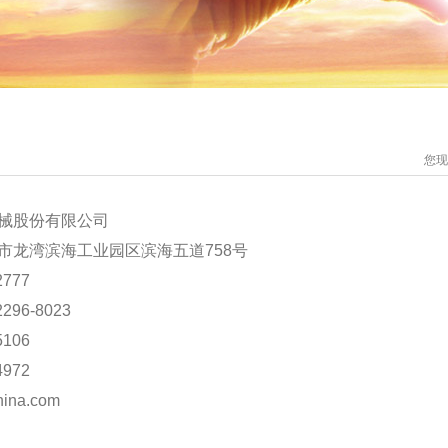
您现
械股份有限公司
市龙湾滨海工业园区滨海五道758号
2777
296-8023
106
972
ina.com