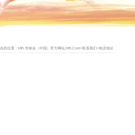
在的位置：
Hth·华体会（中国）官方网站,hth.com
>
联系我们
>
电话地址