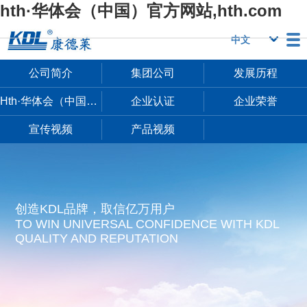
hth·华体会（中国）官方网站,hth.com
栏目
公司简介
集团公司
发展历程
Hth·华体会（中
Hth·华体会（中
行业优势
Hth·华体会（中国）官方网站,hth.com
企业认证
企业荣誉
国）官方网
国）官方网
人力资源
Hth·华体会（中
联系我们
站,hth.com
站,hth.com
宣传视频
产品视频
国）官方网
站,hth.com
创造KDL品牌，取信亿万用户
TO WIN UNIVERSAL CONFIDENCE WITH KDL
QUALITY AND REPUTATION