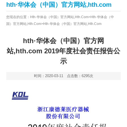
hth·华体会（中国）官方网站,hth.com
您现在的位置：
Hth·华体会（中国）官方网站,hth.com
>
Hth·华体会（中
国）官方网站,hth.com
>
Hth·华体会（中国）官方网站,hth.com
hth·华体会（中国）官方网
站,hth.com 2019年度社会责任报告公
示
时间：2020-03-11 点击数：6295次