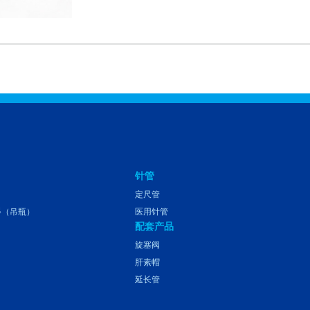
针管
定尺管
器（吊瓶）
医用针管
配套产品
旋塞阀
肝素帽
延长管