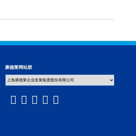
康德莱网站群




