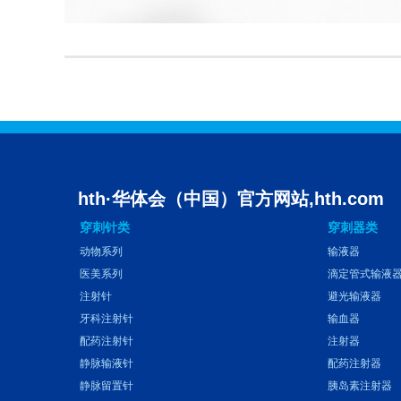
hth·华体会（中国）官方网站,hth.com
穿刺针类
穿刺器类
动物系列
输液器
医美系列
滴定管式输液
注射针
避光输液器
牙科注射针
输血器
配药注射针
注射器
静脉输液针
配药注射器
静脉留置针
胰岛素注射器