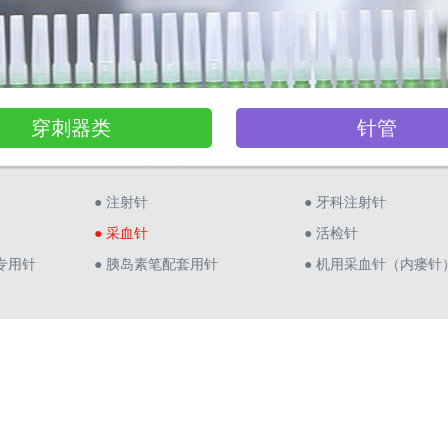
穿刺器类
针管
● 注射针
● 牙科注射针
● 采血针
● 活检针
专用针
● 胰岛素笔配套用针
● 机用采血针（内瘘针