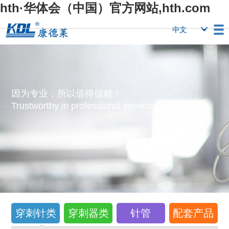
hth·华体会（中国）官方网站,hth.com
栏目
Hth·华体会（中
Hth·华体会（中
行业优势
国）官方网
国）官方网
人力资源
Hth·华体会（中
联系我们
因为专业，所以值得信赖！
站,hth.com
站,hth.com
国）官方网
Trustworthy in professional service！
站,hth.com
穿刺针类
穿刺器类
针管
配套产品