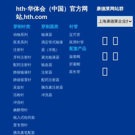
hth·华体会（中国）官方网
康德莱网站群
站,hth.com
穿刺针类
穿刺器类
针管
动物系列
输液器
定尺管


医美系列
滴定管式输液
医用针管
配套产品
注射针
器（吊瓶）


旋塞阀
牙科注射针
避光输液器
肝素帽
配药注射针
输血器

延长管
静脉输液针
注射器
静脉留置针
配药注射器
采血针
胰岛素注射器
活检针
冲洗器
冲洗针
麻醉用针
植入式给药装
置专用针
胰岛素笔配套