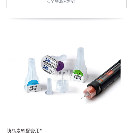
安全胰岛素笔针
胰岛素笔配套用针