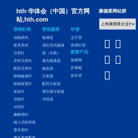
hth·华体会（中国）官方网
康德莱网站群
站,hth.com
穿刺针类
穿刺器类
针管
动物系列
输液器
定尺管


医美系列
滴定管式输液
医用针管
配套产品
注射针
器（吊瓶）


旋塞阀
牙科注射针
避光输液器
肝素帽
配药注射针
输血器

延长管
静脉输液针
注射器
静脉留置针
配药注射器
采血针
胰岛素注射器
活检针
冲洗器
冲洗针
麻醉用针
植入式给药装
置专用针
胰岛素笔配套