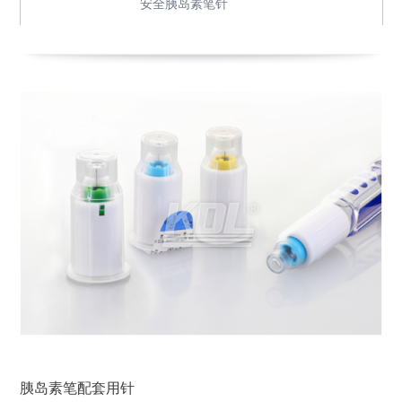
安全胰岛素笔针
胰岛素笔配套用针