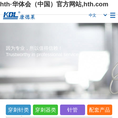
hth·华体会（中国）官方网站,hth.com
栏目
Hth·华体会（中
Hth·华体会（中
行业优势
国）官方网
国）官方网
人力资源
Hth·华体会（中
联系我们
因为专业，所以值得信赖！
站,hth.com
站,hth.com
国）官方网
Trustworthy in professional service！
站,hth.com
穿刺针类
穿刺器类
针管
配套产品